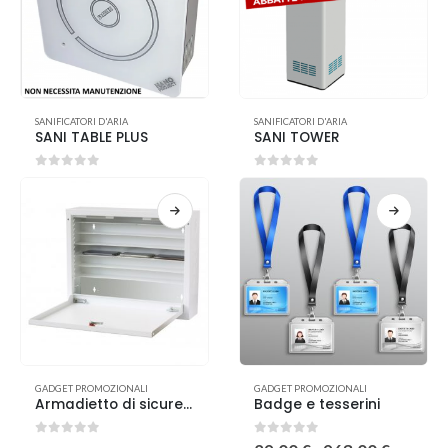
SANIFICATORI D'ARIA
SANIFICATORI D'ARIA
SANI TABLE PLUS
SANI TOWER
0
out of 5
0
out of 5
GADGET PROMOZIONALI
GADGET PROMOZIONALI
Armadietto di sicurezza in ferro per smartphone a parete
Badge e tesserini
0
out of 5
0
out of 5