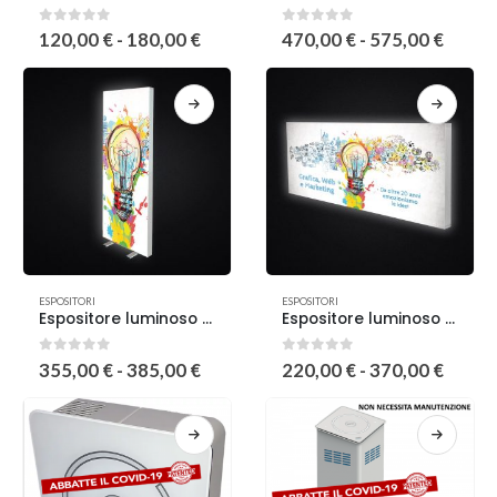
0
out of 5
0
out of 5
120,00
€
-
180,00
€
470,00
€
-
575,00
€
ESPOSITORI
ESPOSITORI
Espositore luminoso LED BOX monofacciale
Espositore luminoso WALL
0
out of 5
0
out of 5
355,00
€
-
385,00
€
220,00
€
-
370,00
€