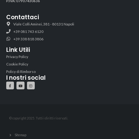
P.IVA:
07907430636
Contattaci
Viale Colli Aminei, 381 - 80131 Napoli
+39 081 743 6120
+39 338 818 3806
Link Utili
Privacy Policy
Cookie Policy
Policy di Rimborso
I nostri social
© copyright 2025. Tutti i diritti riservati.
Sitemap