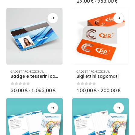
29,00
€
-
963,00
€
GADGET PROMOZIONALI
GADGET PROMOZIONALI
Badge e tesserini con banda magnetica
Bigliettini sagomati
0
out of 5
0
out of 5
30,00
€
-
1.063,00
€
100,00
€
-
200,00
€