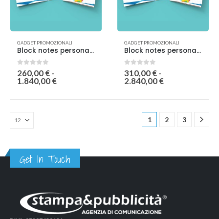
GADGET PROMOZIONALI
GADGET PROMOZIONALI
Block notes personalizzato PAGINE INTERNE 1 COLORE
Block notes personalizzato PAGINE INTERNE 4 COLORI
0
out of 5
0
out of 5
260,00
€
-
310,00
€
-
1.840,00
€
2.840,00
€
1
2
3
Get In Touch